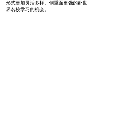
形式更加灵活多样、侧重面更强的赴世
界名校学习的机会。
专业设置
坐落于全美成长最快的城市，华盛顿大
学法学院不仅为学生提供顶尖的法律教
育，还训练学生解决问题的能力、培养
学生的道德情操，使得学生具备在世界
的任何地方发挥中坚作用的能力。
华盛顿大学法学院将学术与职业发展相
结合的教育方法鼓励学生自信地追求他
们的教育目标和职业抱负。为此，我们
始终致力于提供严谨的知识教育与丰富
的实践训练。学校所在的西雅图是全美
最具创新性的地区之一，使得我们能够
与现实世界中的各行各业开展合作，为
学生提供身临其境的学习机会。同时，